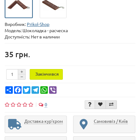
Виробник:
Prikol-Shop
Модель:
Шоколадка - расческа
Доступність: Нет в наличии
35 грн.
Закінчився
Share
Facebook
Twitter
Telegram
WhatsApp
Viber
0
Доставка кур'єром
Самовивіз / Київ