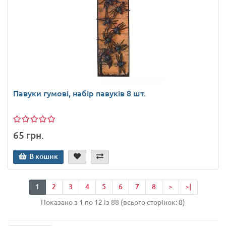
Павуки гумові, набір павуків 8 шт.
65 грн.
В кошик
1
2
3
4
5
6
7
8
>
>|
Показано з 1 по 12 із 88 (всього сторінок: 8)