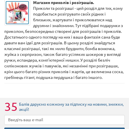
Магазин приколів і розіграшів.
Приколи та розіграші - цей розділ для тих, кому
подобається розігрувати своїх рідних і
близьких, жартувати і приколюватися над
друзями і знайомими. Тут підібрані подарунки з
приколом, безпосередньо створені для розіграшів і приколів.
Достатнього одного погляду на них і ваша фантазія сама буде
давати вам ідеї для розіграшів. В цьому розділі знайдуться
класичні розіграші, такі як мило бруднити, бомба вонючка,
жуйка з сюрпризом, також багато усіляких шокеров у вигляді
ручки, еспандера, комп'ютерної мишки. У розділі безліч
силіконових жучків і павучків, які незамінні при розіграшах,
крім цього багато різних приколів і жартів, це величезна соска,
гребінець гігант, подушка пердушка і багато іншого.
35
Балів даруємо кожному за підписку на новини
, знижки,
акції
!