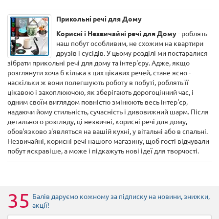
Прикольні речі для Дому
Корисні і Незвичайні речі для Дому
- роблять
наш побут особливим, не схожим на квартири
друзів і сусідів. У цьому розділі ми постаралися
зібрати прикольні речі для дому та інтер'єру. Адже, якщо
розглянути хоча б кілька з цих цікавих речей, стане ясно -
наскільки ж вони полегшують роботу в побуті, роблять її
цікавою і захоплюючою, як зберігають дорогоцінний час, і
одним своїм виглядом повністю змінюють весь інтер'єр,
надаючи йому стильність, сучасність і дивовижний шарм. Після
детального розгляду, ці незвичні, корисні речі для дому,
обов'язково з'являться на вашій кухні, у вітальні або в спальні.
Незвичайні, корисні речі нашого магазину, щоб гості відчували
побут яскравіше, а може і підкажуть нові ідеї для творчості.
35
Балів даруємо кожному за підписку на новини
, знижки,
акції
!