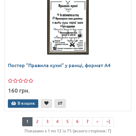
Постер "Правила кухні" у рамці, формат А4
160 грн.
В кошик
1
2
3
4
5
6
7
>
>|
Показано з 1 по 12 із 75 (всього сторінок: 7)