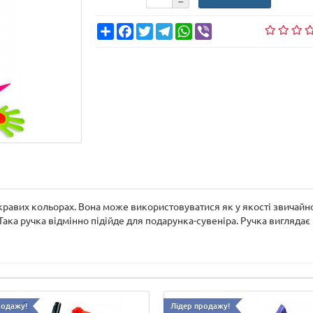
Share
Facebook
Twitter
Telegram
WhatsApp
Viber
кравих кольорах. Вона може використовуватися як у якості звичайної
ака ручка відмінно підійде для подарунка-сувеніра. Ручка виглядає 
родажу!
Лідер продажу!