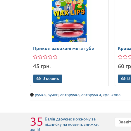
Прикол закохані мега губи
Крава
45 грн.
60 гр
В кошик
В
ручка
,
ручки
,
авторучка
,
авторучки
,
кулькова
35
Балів даруємо кожному за
підписку на новини
, знижки,
акції
!