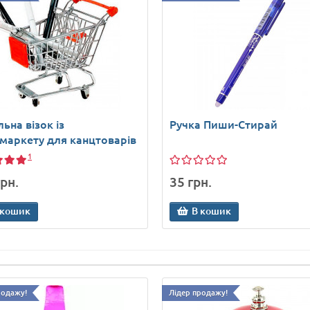
льна візок із
Ручка Пиши-Стирай
маркету для канцтоварів
1
рн.
35 грн.
 кошик
В кошик
родажу!
Лідер продажу!