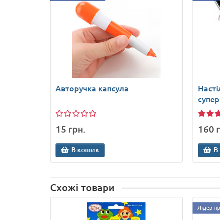
Авторучка капсула
Насті
супер
15 грн.
160 г
В кошик
В
Схожі товари
Лідер п