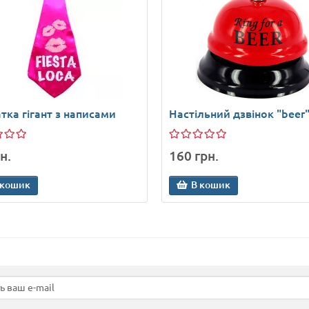
тка гігант з написами
Настільний дзвінок "beer
н.
160 грн.
 кошик
В кошик