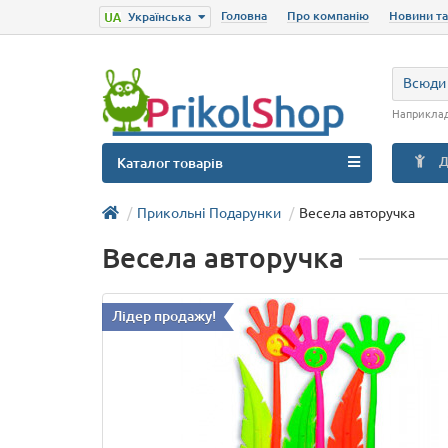
Головна
Про компанію
Новини та
Українська
Всюди
Наприкла
Д
Каталог товарів
Прикольні Подарунки
Весела авторучка
Весела авторучка
Лідер продажу!