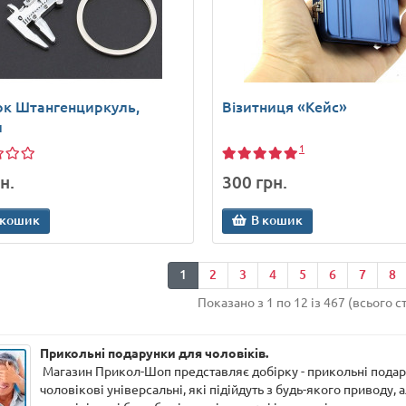
ок Штангенциркуль,
Візитниця «Кейс»
л
1
н.
300 грн.
 кошик
В кошик
1
2
3
4
5
6
7
8
Показано з 1 по 12 із 467 (всього с
Прикольні подарунки для чоловіків.
Магазин Прикол-Шоп представляє добірку - прикольні подару
чоловікові універсальні, які підійдуть з будь-якого приводу,