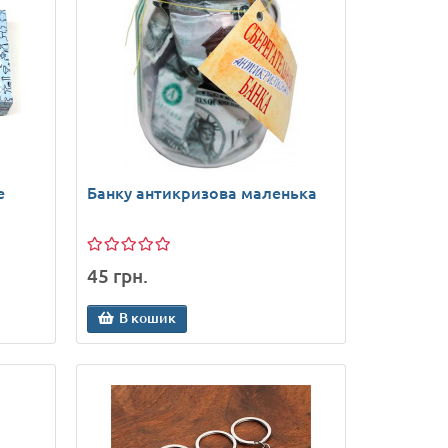
е
Банку антикризова маленька
45 грн.
В кошик