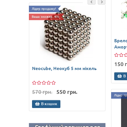
Лідер продажу!
Ваша зн
Ваша знижка: -4%
Брело
Амор
150 г
Neocube, Неокуб 5 мм нікель
Speak
МР3 п
В
570 грн.
550 грн.
250 г
Лідер п
В кошик
В