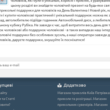
чоловіків, які були б унікальні, корисні і приємні, з урахуван
цьому розділі ви знайдете чоловічий презент на будь-яке свя
прикольні подарунки для чоловіків на День Валентина і Новий рік, на
и і купити чоловікові практичний і унікальний подарунок можна як з
ад, автолюбителю підійде годинник Автомобільний диск, а любител
ному кубику Рубіка. Не завжди є час, щоб витратити весь день для 
к чоловікові або подарунок чоловікові - в таких випадках наш інтер
оловічі подарунки без особливих зусиль, а наші оператори завжди 
ловіків, даруєте подарунки, змушуйте їх посміхатися!
упцеві
Додатково
сайту
Магазин приколів Київ Петрівка
 та Статті
приколи та розіграші. Магазин
овити?
прикольних сувенірів. Магазин