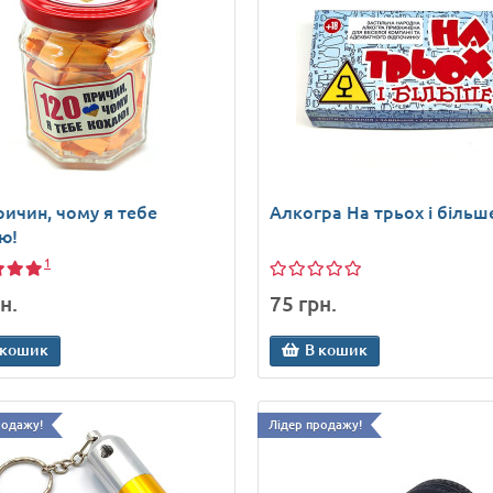
ричин, чому я тебе
Алкогра На трьох і більш
ю!
1
н.
75 грн.
 кошик
В кошик
родажу!
Лідер продажу!