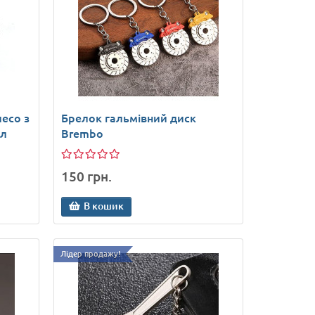
есо з
Брелок гальмівний диск
ал
Brembo
150 грн.
В кошик
Лідер продажу!