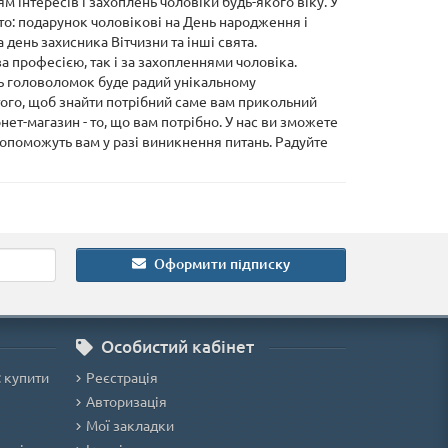
ням інтересів і захоплень чоловіки будь-якого віку. У
то: подарунок чоловікові на День народження і
 день захисника Вітчизни та інші свята.
а професією, так і за захопленнями чоловіка.
ь головоломок буде радий унікальному
того, щоб знайти потрібний саме вам прикольний
нет-магазин - то, що вам потрібно. У нас ви зможете
допоможуть вам у разі виникнення питань. Радуйте
Оформити підписку
Особистий кабінет
: купити
Реєстрація
Авторизація
Мої закладки