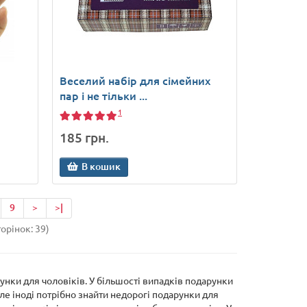
Веселий набір для сімейних
пар і не тільки ...
1
185 грн.
В кошик
9
>
>|
торінок: 39)
нки для чоловіків. У більшості випадків подарунки
 але іноді потрібно знайти недорогі подарунки для