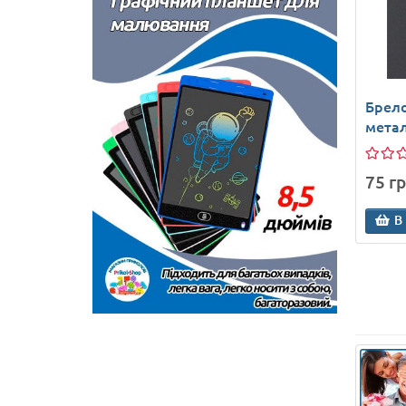
Брел
мета
75 гр
В