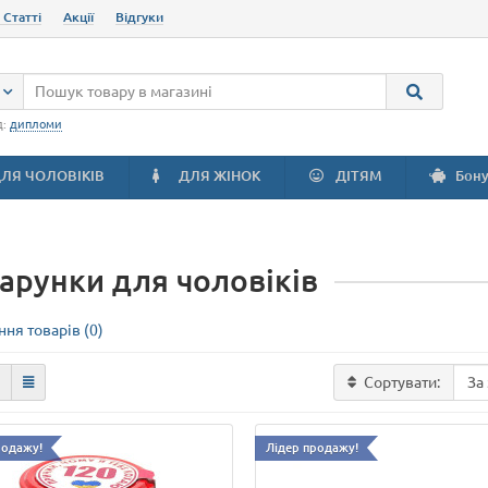
 Статті
Акції
Відгуки
д:
дипломи
ЛЯ ЧОЛОВІКІВ
ДЛЯ ЖІНОК
ДІТЯМ
Бону
арунки для чоловіків
ня товарів (0)
Сортувати:
родажу!
Лідер продажу!