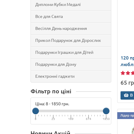
Дипломи Кубки Медалі
Все для Свята
Весілля День народження
Прикол Подарунок для Дорослих
Подарунки Іграшки для Дітей
120 п
любл
Подарунки для Дому
Електронні гаджети
65 гр
Фільтр по ціні
В
Ціна:
8
-
1850
грн.
Лідер п
8
23
169
674
1850
Новини Акцій