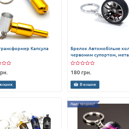
трансформер Капсула
Брелок Автомобільне кол
червоним супортом, мет
рн.
180 грн.
 кошик
В кошик
Лідер продажу!