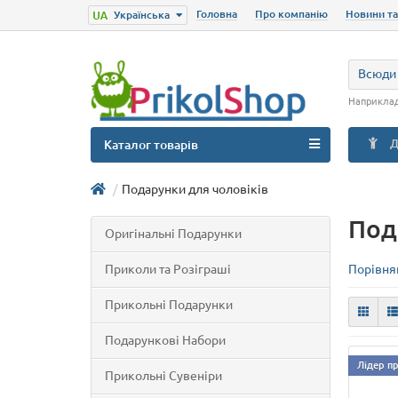
Головна
Про компанію
Новини та
Українська
Всюди
Наприкла
Д
Каталог товарів
Подарунки для чоловіків
Под
Оригінальні Подарунки
Приколи та Розіграші
Порівнян
Прикольні Подарунки
Подарункові Набори
Лідер п
Прикольні Сувеніри