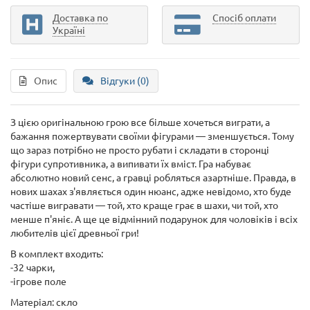
Доставка по
Спосіб оплати
Україні
Опис
Відгуки (0)
З цією оригінальною грою все більше хочеться виграти, а
бажання пожертвувати своїми фігурами — зменшується. Тому
що зараз потрібно не просто рубати і складати в сторонці
фігури супротивника, а випивати їх вміст. Гра набуває
абсолютно новий сенс, а гравці робляться азартніше. Правда, в
нових шахах з'являється один нюанс, адже невідомо, хто буде
частіше вигравати — той, хто краще грає в шахи, чи той, хто
менше п'яніє. А ще це відмінний подарунок для чоловіків і всіх
любителів цієї древньої гри!
В комплект входить:
-32 чарки,
-ігрове поле
Матеріал: скло