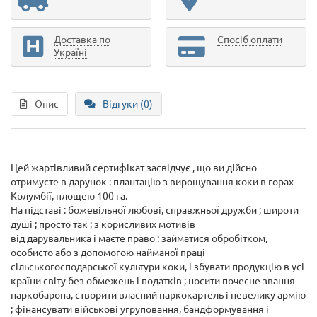
Доставка по
Спосіб оплати
Україні
Опис
Відгуки (0)
Цей жартівливий сертифікат засвідчує , що ви
дійсно
отримуєте в дарунок : плантацію з вирощування коки в горах
Колумбії, площею 100 га.
На підставі : божевільної любові, справжньої дружби ; широти
душі ; просто так ; з корисливих мотивів
від дарувальника
і маєте право : займатися обробітком,
особисто або з допомогою найманої праці
сільськогосподарської культури коки, і збувати продукцію в усі
країни світу без обмежень і податків ; носити почесне звання
наркобарона, створити власний наркокартель і невелику армію
; фінансувати військові угруповання, бандформування і