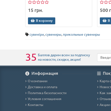
15 грн.
500 г
В корзину
В
сувеніри
,
сувениры
,
прикольные сувениры
35
Баллов дарим всем за подписку
на новости
, скидки, акции
!
Информация
Пок
О компании
Карта 
Доставка и оплата
Новост
Политика безопасности
Как за
Условия соглашения
Отзыв
Контакты
Акции 