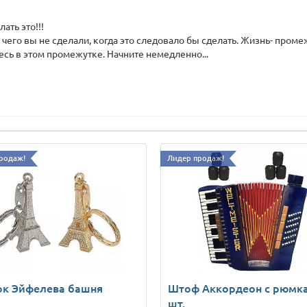
ать это!!!
, чего вы не сделали, когда это следовало бы сделать. Жизнь- пр
есь в этом промежутке. Начните немедленно...
родаж!
Лидер продаж!
ок Эйфелева башня
Штоф Аккордеон с рюмк
шт.