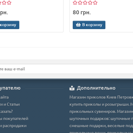
рн.
80 грн.
 корзину
В корзину
упателю
Дополнительно
сайта
Магазин приколов Киев Петровк
и и Статьи
купить приколы и розыгрыши. 
казать?
прикольных сувениров. Магази
ы покупателей
шуточных подарков: шуточные 
и распродажи
смешные подарки, веселые под
прикольные вещи, прикольные 