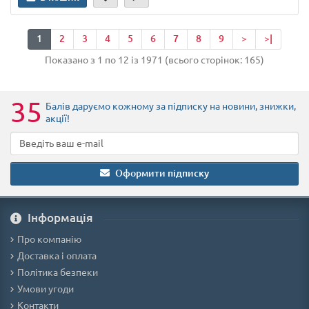
1
2
3
4
5
6
7
8
9
>
>|
Показано з 1 по 12 із 1971 (всього сторінок: 165)
35
Балів даруємо кожному за підписку на новини
, знижки,
акції
!
Оформити підписку
Iнформація
Про компанію
Доставка і оплата
Політика безпеки
Умови угоди
Контакти